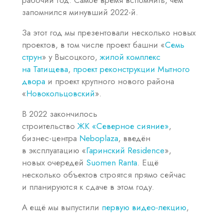
рабочий год. Самое время вспомнить, чем
запомнился минувший 2022-й.
За этот год мы презентовали несколько новых
проектов, в том числе проект башни «
Семь
струн
» у Высоцкого,
жилой комплекс
на Татищева
,
проект реконструкции Мытного
двора
и проект крупного нового района
«
Новокольцовский
».
В 2022 закончилось
строительство
ЖК «Северное сияние»
,
бизнес-центра
Neboplaza
, введён
в эксплуатацию «
Гаринский Residence
»,
новых очередей
Suomen Ranta
. Ещё
несколько объектов строятся прямо сейчас
и планируются к сдаче в этом году.
А ещё мы выпустили
первую видео-лекцию
,