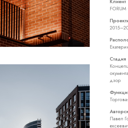
Клиент
FORUM
Проект
2015–2
Распол
Екатери
Стадия
Концепц
окумент
дзор
Функци
Торгова
Авторс
Павел Г
ексееви