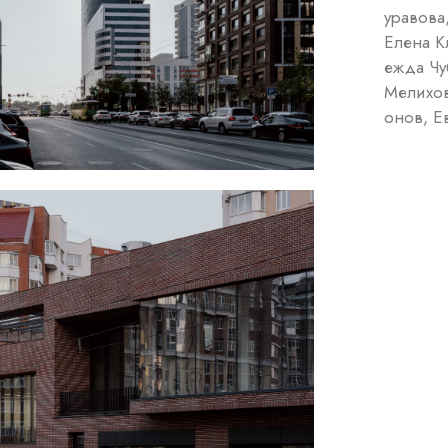
уравова
Елена К
ежда Чу
Мелихов
онов, Е