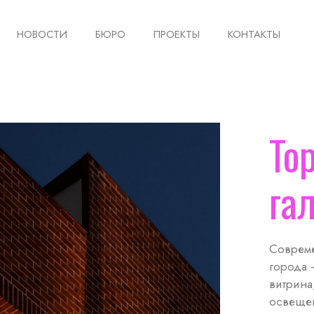
НОВОСТИ
БЮРО
ПРОЕКТЫ
КОНТАКТЫ
То
га
Совреме
города 
витрина
освещен