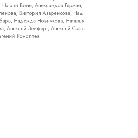
, Натали Боне, Александра Герман,
ленова, Виктория Азаренкова, Над
барь, Надежда Новичкова, Наталья
а, Алексей Зейферт, Алексей Сафр
вгений Коноплев