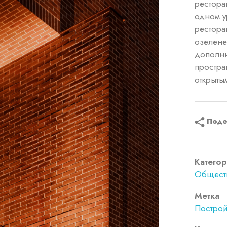
рестора
одном у
рестора
озелене
дополн
простран
открыты
Поде
Категор
Общест
Метка
Построй