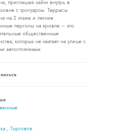
на, приглашая зайти внутрь в
ровне с тротуаром. Террасы
на на 2 этаже и летние
нные перголы на кровле – это
ительные общественные
ства, которых не хватает на улице с
ми автостоянками.
литься
ия
венные
ка
Торговля