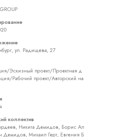
 GROUP
ирование
020
ожение
нбург, ул. Радищева, 27
ия/Эскизный проект/Проектная д
ация/Рабочий проект/Авторский на
я
я
кий коллектив
ордеев, Никита Демидов, Борис Ал
ч Демидов, Михаил Герт, Евгения Б