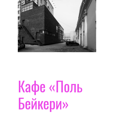
Кафе «Поль
Бейкери»