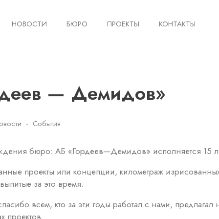
НОВОСТИ
БЮРО
ПРОЕКТЫ
КОНТАКТЫ
рдеев — Демидов»
овости
События
ждения бюро: АБ «Гордеев—Демидов» исполняется 15 л
анные проекты или концепции, километраж изрисованны
выпитые за это время.
спасибо всем, кто за эти годы работал с нами, предлагал
х проектов.