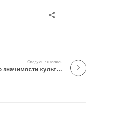
Следующая запись
В ногу со временем: о значимости культуры и пересечениях с мировой современной архитектурой