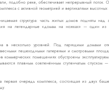
али, подобно реке, обеспечивает непрерывный поток. О
омплекса с активной геометрией и вертикалями высотных
ницаемая структура: часть жилых домов подняты над 
зия на легендарные «домам на ножках» — один из 
ена в несколько уровней. Под парящими домами от
двесными пешеходными галереями и смотровыми площа
ов коммерческих помещениях обустроены эксплуатируем
ываются плавным озеленённым ступенчатым спуском —
а первая очередь комплекса, состоящая из двух баше
ду.