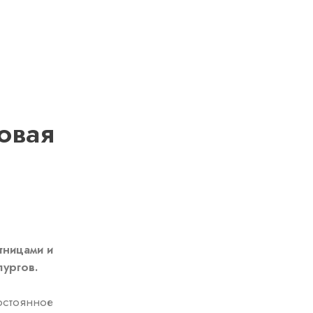
овая
тницами и
лургов.
остоянное