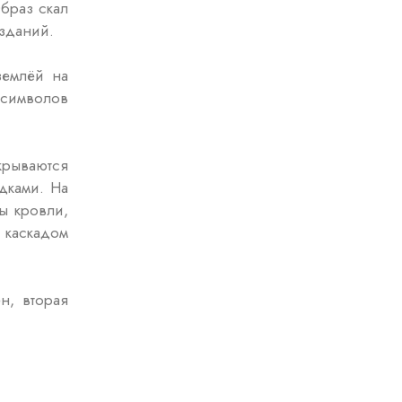
браз скал
 зданий.
землёй на
символов
крываются
дками. На
ы кровли,
 каскадом
н, вторая