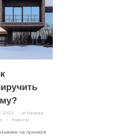
к
риручить
иму?
1.2023
от
Наталья
сс
Новости
азываем на примере