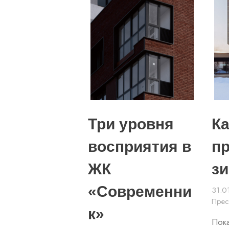
Три уровня
Ка
восприятия в
п
ЖК
з
«Современни
31.0
Пре
к»
Пок