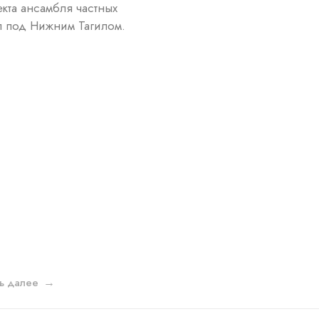
кта ансамбля частных
л под Нижним Тагилом.
ть далее