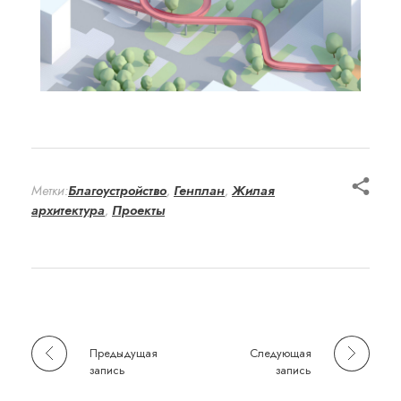
Метки:
Благоустройство
,
Генплан
,
Жилая
архитектура
,
Проекты
Предыдущая
Следующая
запись
запись