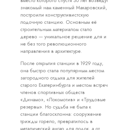
вместо которого спустя 30 лет возведут
знакомый нам каменный Макаровский,
построили конструктивистскую
лодочную станцию. Основным её
строительным материалом стало
дерево — уникальное решение для и
не без того революционного
направления в архитектуре.
После открытия станции в 1929 году,
она быстро стала популярным местом
загородного отдыха для жителей
старого Екатеринбурга и местом встреч
членов спортивных обществ
«Динамо», «Локомотив» и «Трудовые
резервы». Но судьба не была к
станции благосклонна: сооружение
трижды горело, превратилось в
металический ангар для лодок, а от