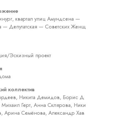
ожение
ринург, квартал улиц Амундсена —
 — Депутатская — Советских Женщ
ия/Эскизный проект
я
дома
кий коллектив
ордеев, Никита Демидов, Борис Д
 Михаил Герт, Анна Склярова, Ники
в, Арина Семёнова, Александр Хав