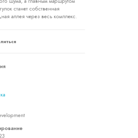
ого шума, а главным маршрутом
гулок станет собственная
ная аллея через весь комплекс.
литься
ия
ка
velopment
ирование
23