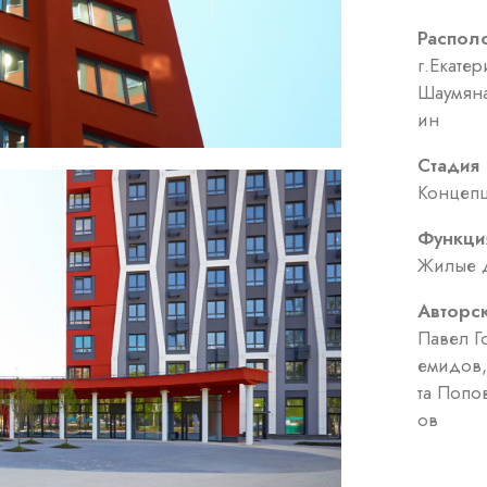
Распол
г.Екате
Шаумяна
ин
Стадия
Концепц
Функци
Жилые 
Авторс
Павел Г
емидов,
та Попо
ов