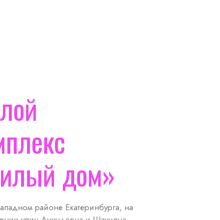
лой
мплекс
илый дом»
ападном районе Екатеринбурга, на
ении улиц Амундсена и Шаумяна,