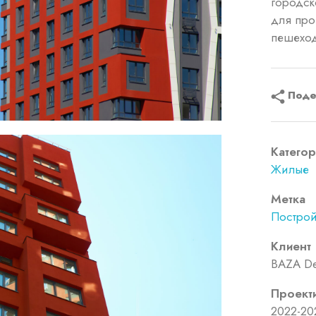
городск
для про
пешеход
Поде
Категор
Жилые
Метка
Построй
Клиент
BAZA De
Проект
2022-20