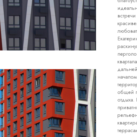
благоус
идеальн
встречи
красиве
любоват
Екатери
раскину
перголо
квартала
дальней
началом
террито
общей п
отдыха.
приватн
рельефн
квартир
терраса