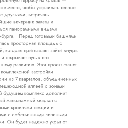
троенную террасу на крыше —
ое место, чтобы устраивать теплые
 с друзьями, встречать
йшие вечерние закаты и
ься панорамными видами
нбурга. Перед готовыми башнями
лась просторная площадь с
й, которая приглашает зайти внутрь
 и открывает путь к его
шему развитию. Этот проект станет
 комплексной застройки
рии из 7 кварталов, объединенных
ешеходной аллеей с зонами
 В будущем комплекс дополнит
ый малоэтажный квартал с
ыми кровлями секций и
ами с собственными зелеными
ми. Он будет надежно укрыт от