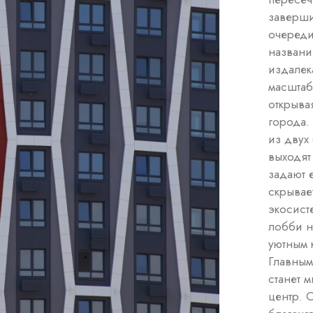
заверши
очереди
названи
издалек
масштаб
открыва
города.
из двух
выходят
задают 
скрывае
экосист
лобби н
уютным 
Главным
станет 
центр. 